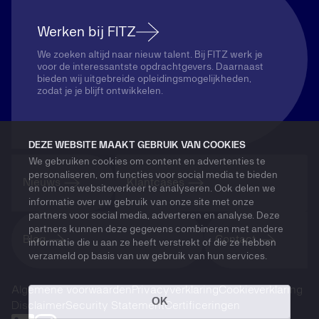
Werken bij FITZ
We zoeken altijd naar nieuw talent. Bij FITZ werk je
voor de interessantste opdrachtgevers. Daarnaast
bieden wij uitgebreide opleidingsmogelijkheden,
zodat je je blijft ontwikkelen.
DEZE WEBSITE MAAKT GEBRUIK VAN COOKIES
We gebruiken cookies om content en advertenties te
personaliseren, om functies voor social media te bieden
Nieuws
Klantcases
en om ons websiteverkeer te analyseren. Ook delen we
informatie over uw gebruik van onze site met onze
partners voor social media, adverteren en analyse. Deze
partners kunnen deze gegevens combineren met andere
Blog
Contact
informatie die u aan ze heeft verstrekt of die ze hebben
verzameld op basis van uw gebruik van hun services.
Algemene voorwaarden
Privacyverklaring
Cookieverklaring
OK
Disclaimer
Security Statement
Certificeringen