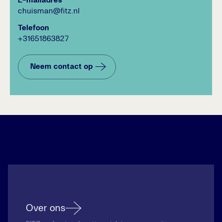
E-mailadres
chuisman@fitz.nl
Telefoon
+31651863827
Neem contact op
Over ons