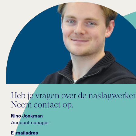
Heb je vragen over de naslagwerke
Neem contact op.
Nino Jonkman
Accountmanager
E-mailadres