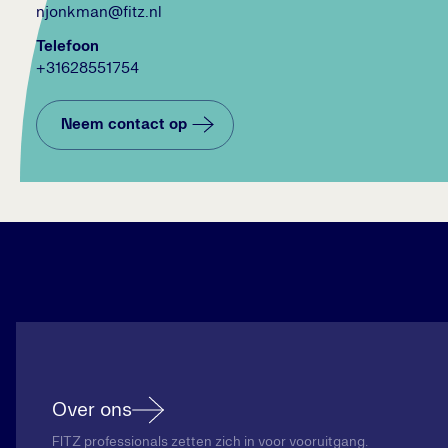
njonkman@fitz.nl
Telefoon
+31628551754
Neem contact op
Over ons
FITZ professionals zetten zich in voor vooruitgang.