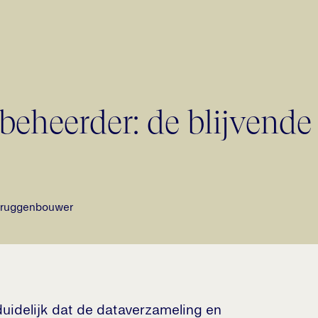
beheerder: de blijvende
 bruggenbouwer
uidelijk dat de dataverzameling en