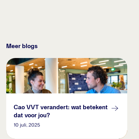
WLZ binnen de GGZ: Hoe de
juiste kennis geld op kan leveren
22 augustus, 2024
Meer blogs
Cao VVT verandert: wat betekent
Horizontaal Toezicht: Do of Don't?
dat voor jou?
10 juli, 2025
8 augustus, 2024