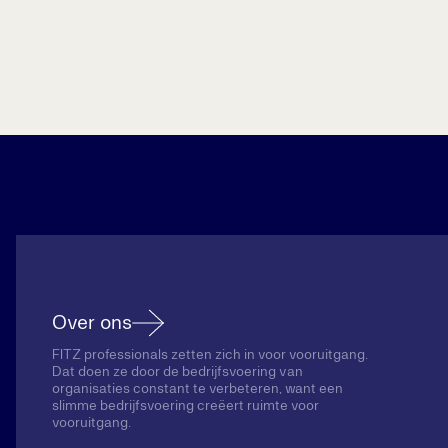
Over ons
FITZ professionals zetten zich in voor vooruitgang.
Dat doen ze door de bedrijfsvoering van
organisaties constant te verbeteren, want een
slimme bedrijfsvoering creëert ruimte voor
vooruitgang.