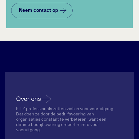
Neem contact op
Over ons
FITZ professionals zetten zich in voor vooruitgang.
Dat doen ze door de bedrijfsvoering van
organisaties constant te verbeteren, want een
slimme bedrijfsvoering creëert ruimte voor
vooruitgang.