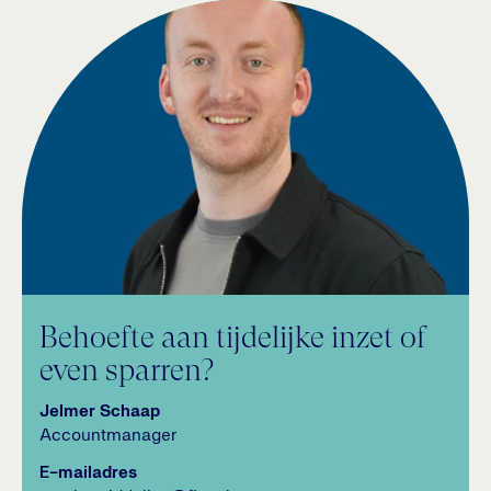
Behoefte aan tijdelijke inzet of
even sparren?
Jelmer Schaap
Accountmanager
E-mailadres