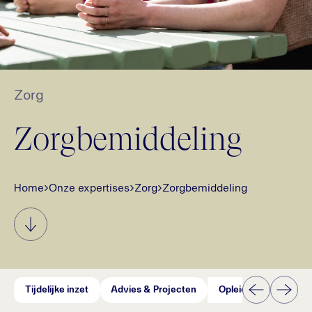
Zorg
Zorgbemiddeling
Home
›
Onze expertises
›
Zorg
›
Zorgbemiddeling
Tijdelijke inzet
Advies & Projecten
Opleiding & Ontwikke